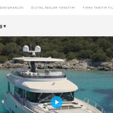
 DANIŞMANLIĞI
DİJİTAL REKLAM YÖNETİMİ
FİRMA TANITIM Fİ
age
Play