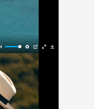
Mute
Settings
PIP
Enter
Download
fullscreen