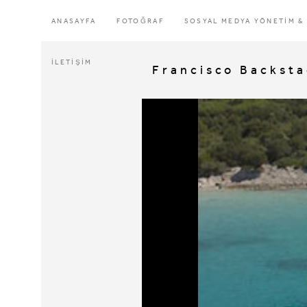
ANASAYFA
FOTOĞRAF
SOSYAL MEDYA YÖNETİM &
İLETİŞİM
Francisco Backst